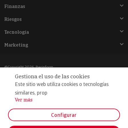
Finanzas
Riesgos
Tecnología
Marketing
@Copyright 2026, Iberinform
Gestiona el uso de las cookies
Aviso legal
Este sitio web utiliza cookies o tecnologías
Política de cookies
similares, prop
Ver más
...
Declaración de privacidad
Compromiso calidad y seguridad
Configurar
Formamos parte de: