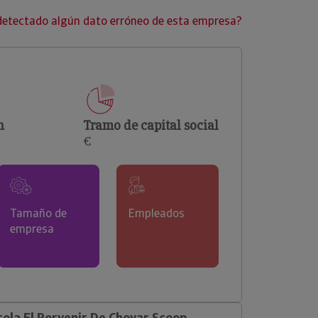
clientes.
detectado algún dato erróneo de esta empresa?
n
Tramo de capital social
€
Tamaño de
Empleados
empresa
ola El Porvenir De Chovar Scoop