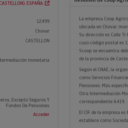
CASTELLON). ESPAÑA.
La empresa Coop Agrico
12499
ubicada en Chovar, munic
Chovar
Su dirección es Calle Tr
CASTELLON
cuyo código postal es 1
Scoop se encuentra debi
de la provincia de Caste
ntermediación monetaria
Según el CNAE, la organi
como Servicios Financi
Pensiones. Más específi
Otra Intermediación Mo
ieros, Excepto Seguros Y
correspondiente 6419.
Fondos De Pensiones
El CIF de la empresa es
Acceder
establece como Socieda