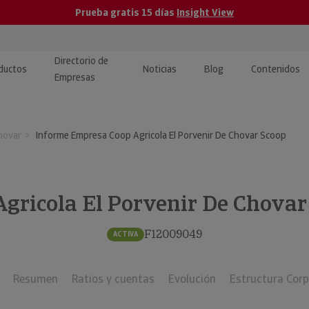
Prueba gratis 15 días
Insight View
Directorio de
ductos
Noticias
Blog
Contenidos
Empresas
caPro · Análisis de datos
eos: presentación de
ormación empresas
hovar
Informe Empresa Coop Agricola El Porvenir De Chovar Scoop
ancieros
ducto y tutoriales
ormación Pública
 · Integración de Datos para
cionario Económico
M y ERP
Agricola El Porvenir De Chovar
ormación Investigada
llect · Recuperación de
F12009049
ACTIVA
uda
Resumen
Ratios y cuentas
Evolución
Estructura Corp