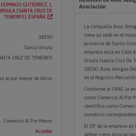
 DOMINGO GUTIERREZ, 1.
Asociación
URSULA (SANTA CRUZ DE
TENERIFE). ESPAÑA.
La compañía Asoc Amigo
tiene su sede en el muni
38390
provincia de Santa Cruz D
Santa Ursula
empresa está en Calle A
ANTA CRUZ DE TENERIFE
Ursula (santa Cruz De Te
38390. Asoc Amigos Del 
en el Registro Mercantil
o al por menor de libros
Conforme al CNAE, la ent
como Comercio Al Por M
identifica como Comerci
numérico correspondien
Comercio Al Por Menor
El CIF de la empresa es
Acceder
define como Asociación