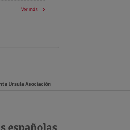
Ver más
nta Ursula Asociación
s españolas