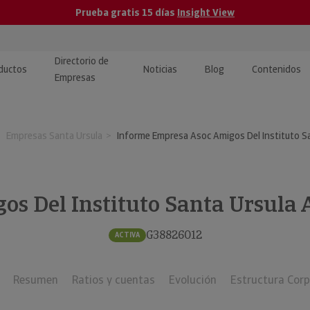
Prueba gratis 15 días
Insight View
Directorio de
ductos
Noticias
Blog
Contenidos
Empresas
caPro · Análisis de datos
eos: presentación de
ormación empresas
Empresas Santa Ursula
Informe Empresa Asoc Amigos Del Instituto Sa
ancieros
ducto y tutoriales
ormación Pública
 · Integración de Datos para
cionario Económico
M y ERP
os Del Instituto Santa Ursula 
ormación Investigada
llect · Recuperación de
G38826012
ACTIVA
uda
Resumen
Ratios y cuentas
Evolución
Estructura Corp