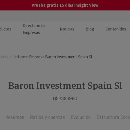
Prueba gratis 15 días
Insight View
Directorio de
ductos
Noticias
Blog
Contenidos
Empresas
caPro · Análisis de datos
eos: presentación de
ormación empresas
 Arta
Informe Empresa Baron Investment Spain Sl
ancieros
ducto y tutoriales
ormación Pública
 · Integración de Datos para
cionario Económico
M y ERP
Baron Investment Spain Sl
ormación Investigada
llect · Recuperación de
B57585960
uda
Resumen
Ratios y cuentas
Evolución
Estructura Corp