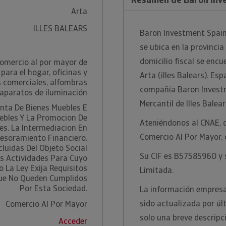
Arta
ILLES BALEARS
Baron Investment Spain 
se ubica en la provincia
domicilio fiscal se encu
omercio al por mayor de
para el hogar, oficinas y
Arta (illes Balears). Es
 comerciales, alfombras
compañía Baron Investme
 aparatos de iluminación
Mercantil de Illes Balear
nta De Bienes Muebles E
ebles Y La Promocion De
Ateniéndonos al CNAE, 
es. La Intermediacion En
Comercio Al Por Mayor, 
sesoramiento Financiero.
luidas Del Objeto Social
Su CIF es B57585960 y s
s Actividades Para Cuyo
io La Ley Exija Requisitos
Limitada.
Que No Queden Cumplidos
Por Esta Sociedad.
La información empresa
sido actualizada por ú
Comercio Al Por Mayor
solo una breve descripc
Acceder