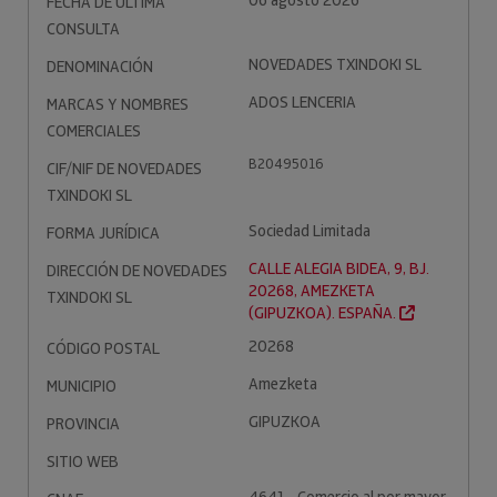
06 agosto 2026
FECHA DE ÚLTIMA
CONSULTA
NOVEDADES TXINDOKI SL
DENOMINACIÓN
ADOS LENCERIA
MARCAS Y NOMBRES
COMERCIALES
B20495016
CIF/NIF DE NOVEDADES
TXINDOKI SL
Sociedad Limitada
FORMA JURÍDICA
CALLE ALEGIA BIDEA, 9, BJ.
DIRECCIÓN DE NOVEDADES
20268, AMEZKETA
TXINDOKI SL
(GIPUZKOA). ESPAÑA.
20268
CÓDIGO POSTAL
Amezketa
MUNICIPIO
GIPUZKOA
PROVINCIA
SITIO WEB