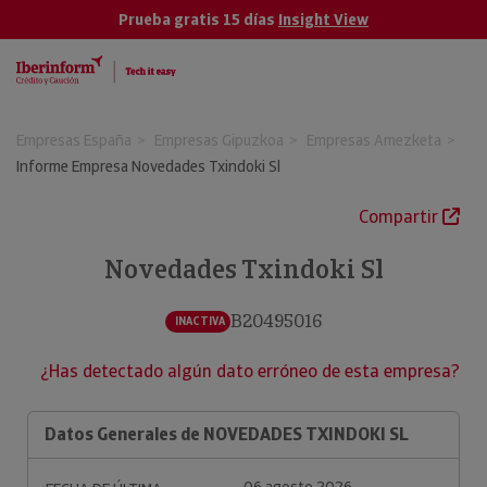
Prueba gratis 15 días
Insight View
Empresas España
Empresas Gipuzkoa
Empresas Amezketa
Informe Empresa Novedades Txindoki Sl
Compartir
Novedades Txindoki Sl
B20495016
INACTIVA
¿Has detectado algún dato erróneo de esta empresa?
Datos Generales de NOVEDADES TXINDOKI SL