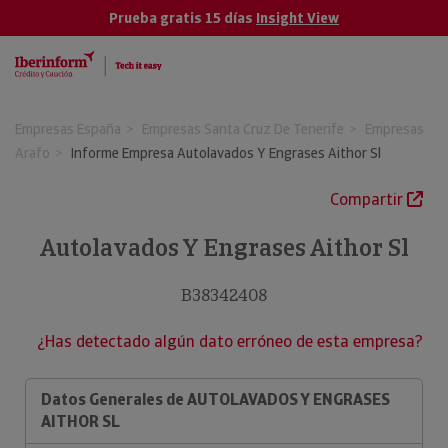
Prueba gratis 15 días
Insight View
Empresas España
Empresas Santa Cruz De Tenerife
Empresas
Arafo
Informe Empresa Autolavados Y Engrases Aithor Sl
Compartir
Autolavados Y Engrases Aithor Sl
B38342408
¿Has detectado algún dato erróneo de esta empresa?
Datos Generales de AUTOLAVADOS Y ENGRASES
AITHOR SL