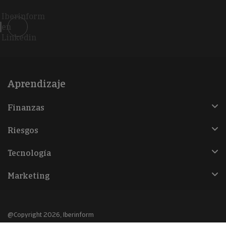
Iberinform
en
Linkedin
Aprendizaje
Finanzas
Riesgos
Tecnología
Marketing
@Copyright 2026, Iberinform