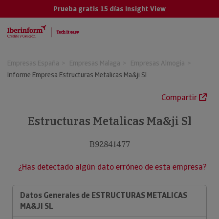
Prueba gratis 15 días
Insight View
Empresas España
Empresas Malaga
Empresas Almogia
Informe Empresa Estructuras Metalicas Ma&ji Sl
Compartir
Estructuras Metalicas Ma&ji Sl
B92841477
¿Has detectado algún dato erróneo de esta empresa?
Datos Generales de ESTRUCTURAS METALICAS
MA&JI SL