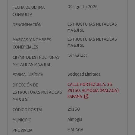
09 agosto 2026
FECHA DE ÚLTIMA
CONSULTA
ESTRUCTURAS METALICAS
DENOMINACIÓN
MA&JI SL
ESTRUCTURAS METALICAS
MARCAS Y NOMBRES
MA&JI SL
COMERCIALES
B92841477
CIF/NIF DE ESTRUCTURAS
METALICAS MA&JI SL
Sociedad Limitada
FORMA JURÍDICA
CALLE HORTEZUELA, 35.
DIRECCIÓN DE
29150, ALMOGIA (MALAGA).
ESTRUCTURAS METALICAS
ESPAÑA.
MA&JI SL
29150
CÓDIGO POSTAL
Almogia
MUNICIPIO
MALAGA
PROVINCIA