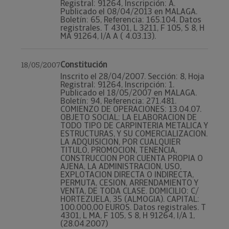
Registral: 91264, Inscripción: A.
Publicado el 08/04/2013 en MALAGA.
Boletín: 65, Referencia: 165.104. Datos
registrales. T 4301, L 3211, F 105, S 8, H
MA 91264, I/A A ( 4.03.13).
Constitución
18/05/2007
Inscrito el 28/04/2007. Sección: 8, Hoja
Registral: 91264, Inscripción: 1.
Publicado el 18/05/2007 en MALAGA.
Boletín: 94, Referencia: 271.481.
COMIENZO DE OPERACIONES: 13.04.07.
OBJETO SOCIAL: LA ELABORACION DE
TODO TIPO DE CARPINTERIA METALICA Y
ESTRUCTURAS, Y SU COMERCIALIZACION.
LA ADQUISICION, POR CUALQUIER
TITULO, PROMOCION, TENENCIA,
CONSTRUCCION POR CUENTA PROPIA O
AJENA, LA ADMINISTRACION, USO,
EXPLOTACION DIRECTA O INDIRECTA,
PERMUTA, CESION, ARRENDAMIENTO Y
VENTA, DE TODA CLASE. DOMICILIO: C/
HORTEZUELA, 35 (ALMOGIA). CAPITAL:
100.000,00 EUROS. Datos registrales. T
4301, L MA, F 105, S 8, H 91264, I/A 1,
(28.04.2007)