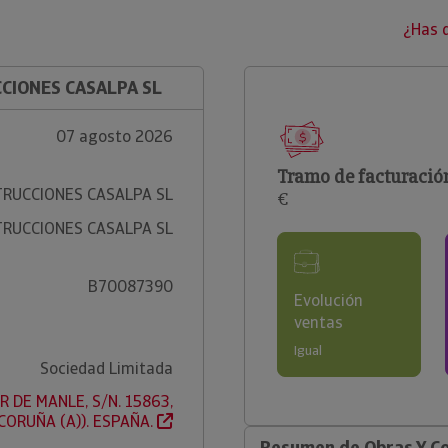
¿Has 
CCIONES CASALPA SL
07 agosto 2026
Tramo de facturació
TRUCCIONES CASALPA SL
€
TRUCCIONES CASALPA SL
B70087390
Evolución
ventas
Igual
Sociedad Limitada
R DE MANLE, S/N. 15863,
(CORUÑA (A)). ESPAÑA.
Resumen de Obras Y Co