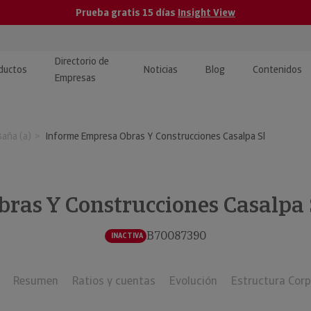
Prueba gratis 15 días
Insight View
Directorio de
ductos
Noticias
Blog
Contenidos
Empresas
caPro · Análisis de datos
eos: presentación de
ormación empresas
aña (a)
Informe Empresa Obras Y Construcciones Casalpa Sl
ancieros
ducto y tutoriales
ormación Pública
 · Integración de Datos para
cionario Económico
M y ERP
bras Y Construcciones Casalpa 
ormación Investigada
llect · Recuperación de
B70087390
INACTIVA
uda
Resumen
Ratios y cuentas
Evolución
Estructura Corp