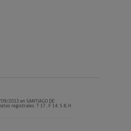
l 19/09/2013 en SANTIAGO DE
s registrales. T 17 , F 14, S 8, H