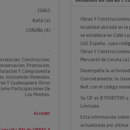
15863
Obras Y Construcciones
Baña (a)
localidad ubicada en la 
CORUÑA (A)
se establece en Calle L
(a)). España., cuyo códi
-
Obras Y Construcciones 
arcelacion, Construccion,
Mercantil de Coruña (a).
onservacion, Promocion,
Desempeña la actividad 
plotacion Y Compraventa
s, Incluyendo Viviendas,
Concretamente, la clase
res Y Cualesquiera Otros
Null, con el código numé
 Como Participaciones De
Los Mismos.
Su CIF es B70087390 y, 
Limitada.
Acceder
Esta información sobre
actualizada por última
Consulta RAI de OBRAS Y