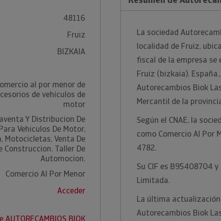
48116
La sociedad Autorecambi
Fruiz
localidad de Fruiz, ubic
BIZKAIA
fiscal de la empresa se 
Fruiz (bizkaia). España.
omercio al por menor de
Autorecambios Biok Last
cesorios de vehículos de
Mercantil de la provinci
motor
venta Y Distribucion De
Según el CNAE, la socie
ara Vehiculos De Motor,
como Comercio Al Por M
, Motocicletas, Venta De
4782.
e Construccion. Taller De
Automocion.
Su CIF es B95408704 y s
Comercio Al Por Menor
Limitada.
Acceder
La última actualización
Autorecambios Biok Last
 de AUTORECAMBIOS BIOK