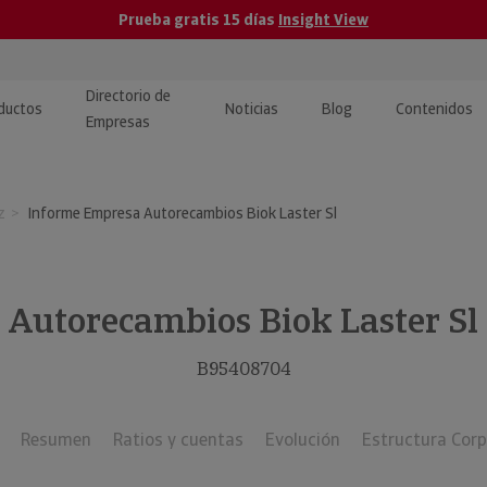
Prueba gratis 15 días
Insight View
Directorio de
ductos
Noticias
Blog
Contenidos
Empresas
caPro · Análisis de datos
eos: presentación de
ormación empresas
z
Informe Empresa Autorecambios Biok Laster Sl
ancieros
ducto y tutoriales
ormación Pública
 · Integración de Datos para
cionario Económico
M y ERP
Autorecambios Biok Laster Sl
ormación Investigada
llect · Recuperación de
B95408704
uda
Resumen
Ratios y cuentas
Evolución
Estructura Corp