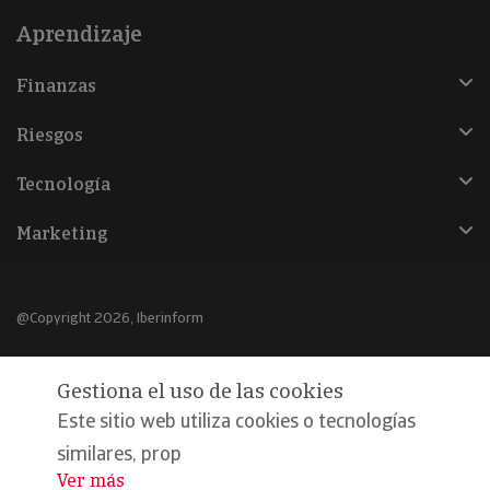
Aprendizaje
Finanzas
Riesgos
Tecnología
Marketing
@Copyright 2026, Iberinform
Aviso legal
Gestiona el uso de las cookies
Política de cookies
Este sitio web utiliza cookies o tecnologías
Declaración de privacidad
similares, prop
Ver más
...
Compromiso calidad y seguridad