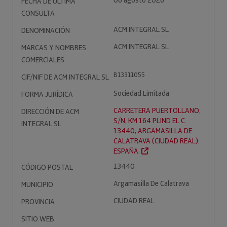
06 agosto 2026
FECHA DE ÚLTIMA
CONSULTA
ACM INTEGRAL SL
DENOMINACIÓN
ACM INTEGRAL SL
MARCAS Y NOMBRES
COMERCIALES
B13311055
CIF/NIF DE ACM INTEGRAL SL
Sociedad Limitada
FORMA JURÍDICA
CARRETERA PUERTOLLANO,
DIRECCIÓN DE ACM
S/N, KM 164 PLIND EL C.
INTEGRAL SL
13440, ARGAMASILLA DE
CALATRAVA (CIUDAD REAL).
ESPAÑA.
13440
CÓDIGO POSTAL
Argamasilla De Calatrava
MUNICIPIO
CIUDAD REAL
PROVINCIA
SITIO WEB