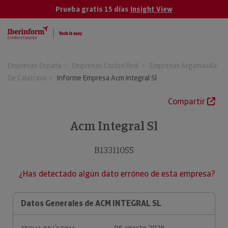
Prueba gratis 15 días
Insight View
Empresas España
Empresas Ciudad Real
Empresas Argamasilla
De Calatrava
Informe Empresa Acm Integral Sl
Compartir
Acm Integral Sl
B13311055
¿Has detectado algún dato erróneo de esta empresa?
Datos Generales de ACM INTEGRAL SL