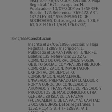
Inscrito el 26/07/2002. Sección: 8, Hoja
Registral: 1671, Inscripción: M.
Publicado el 10/09/2002 en TENERIFE.
Boletín: 172, Referencia: 369.422. ART.
137.2 LEY 43/1995 IMPUESTO DE
SOCIEDADES. Datos registrales. T 38, F
61, S 8, H 1671, I/A M, (26.07.02)
Constitución
16/07/1996
Inscrito el 27/06/1996. Sección: 8, Hoja
Registral: 12889, Inscripción: 1.
Publicado el 16/07/1996 en TENERIFE.
Boletín: 135, Referencia: 230.272.
COMIENZO DE OPERACIONES: 9.05.96.
OBJETO SOCIAL: COMPRA, DISTRIBUCION,
COMERCIALIZACION, IMPORTACION,
EXPORTACION, DEPOSITO,
CONSIGNACION, ALMACENAJE,
ENVASADO, PREPARADO EN CUALQUIER
FORMA CONOCIDO, CONGELADOO
AHUMADO Y TRANSPORTE DE PESCADO Y
PRODUCTOS DE MAR. DOMICILIO: CTRA
GENERAL 29 ISLA DE LA PALMA
(FUENCALIENTE DE LA PALMA). CAPITAL:
3.005,06 EUROS. Datos registrales. T
1352, F 114, S 8, H TF 12889, I/A 1,