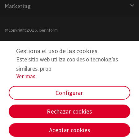
Marketing
@Copyright 2026, Iberinform
Aviso legal
Gestiona el uso de las cookies
Política de cookies
Este sitio web utiliza cookies o tecnologías
Declaración de privacidad
similares, prop
Ver más
...
Compromiso calidad y seguridad
Formamos parte de:
Configurar
Rechazar cookies
Aceptar cookies