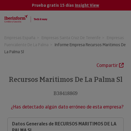
Prueba gratis 15 días
Insight View
Empresas España
Empresas Santa Cruz De Tenerife
Empresas
Fuencaliente De La Palma
Informe Empresa Recursos Maritimos De
La Palma Sl
Compartir
Recursos Maritimos De La Palma Sl
B38418869
¿Has detectado algún dato erróneo de esta empresa?
Datos Generales de RECURSOS MARITIMOS DE LA
PALMA SL