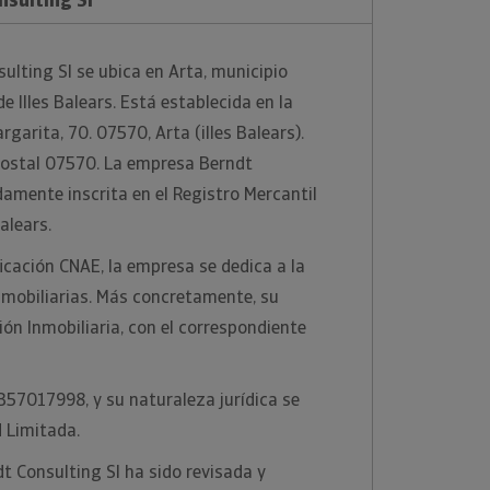
ulting Sl se ubica en Arta, municipio
de Illes Balears. Está establecida en la
rgarita, 70. 07570, Arta (illes Balears).
 postal 07570. La empresa Berndt
damente inscrita en el Registro Mercantil
Balears.
ficación CNAE, la empresa se dedica a la
nmobiliarias. Más concretamente, su
ión Inmobiliaria, con el correspondiente
 B57017998, y su naturaleza jurídica se
 Limitada.
t Consulting Sl ha sido revisada y