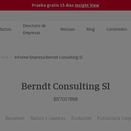
Prueba gratis 15 días
Insight View
Directorio de
ductos
Noticias
Blog
Contenidos
Empresas
caPro · Análisis de datos
eos: presentación de
ormación empresas
 Arta
Informe Empresa Berndt Consulting Sl
ancieros
ducto y tutoriales
ormación Pública
 · Integración de Datos para
cionario Económico
M y ERP
Berndt Consulting Sl
ormación Investigada
llect · Recuperación de
B57017998
uda
Resumen
Ratios y cuentas
Evolución
Estructura Corp