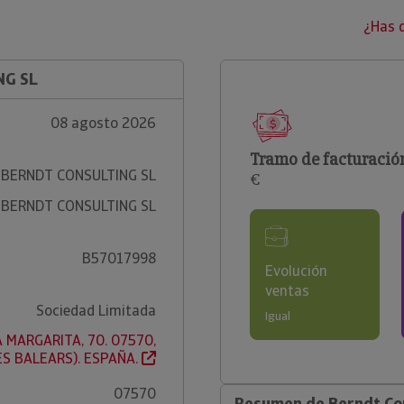
¿Has 
NG SL
08 agosto 2026
Tramo de facturació
BERNDT CONSULTING SL
€
BERNDT CONSULTING SL
B57017998
Evolución
ventas
Sociedad Limitada
Igual
 MARGARITA, 70. 07570,
ES BALEARS). ESPAÑA.
07570
Resumen de Berndt Con