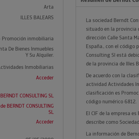
Arta
ILLES BALEARS
La sociedad Berndt Cons
situado en la provincia 
dirección Calle Santa Ma
- Promoción inmobiliaria
España., con el código
nta De Bienes Inmuebles
Y Su Alquiler.
Consulting Sl está debi
de la provincia de Illes 
ctividades Inmobiliarias
De acuerdo con la clasi
Acceder
actividad Actividades I
clasificación es Promoc
e BERNDT CONSULTING SL
código numérico 6812.
f de BERNDT CONSULTING
SL
El CIF de la empresa es
Acceder
describe como Sociedad
La información de Bernd