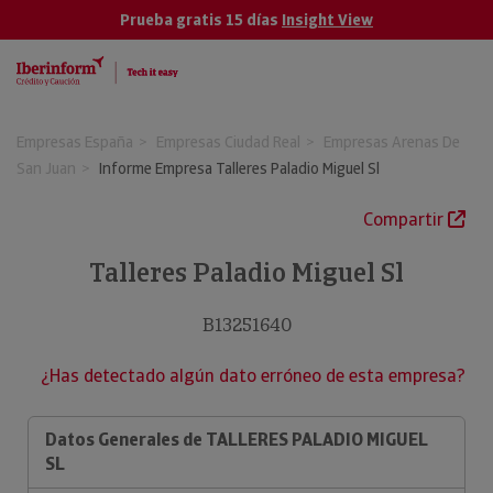
Prueba gratis 15 días
Insight View
Empresas España
Empresas Ciudad Real
Empresas Arenas De
San Juan
Informe Empresa Talleres Paladio Miguel Sl
Compartir
Talleres Paladio Miguel Sl
B13251640
¿Has detectado algún dato erróneo de esta empresa?
Datos Generales de TALLERES PALADIO MIGUEL
SL