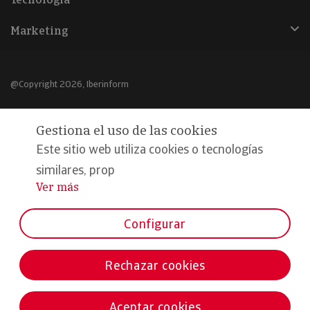
Marketing
@Copyright 2026, Iberinform
Aviso legal
Gestiona el uso de las cookies
Política de cookies
Este sitio web utiliza cookies o tecnologías
Declaración de privacidad
similares, prop
Ver más
...
Compromiso calidad y seguridad
Formamos parte de:
Configurar
Rechazar cookies
Aceptar cookies