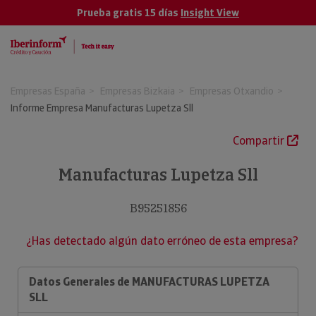
Prueba gratis 15 días
Insight View
Empresas España
Empresas Bizkaia
Empresas Otxandio
Informe Empresa Manufacturas Lupetza Sll
Compartir
Manufacturas Lupetza Sll
B95251856
¿Has detectado algún dato erróneo de esta empresa?
Datos Generales de MANUFACTURAS LUPETZA
SLL