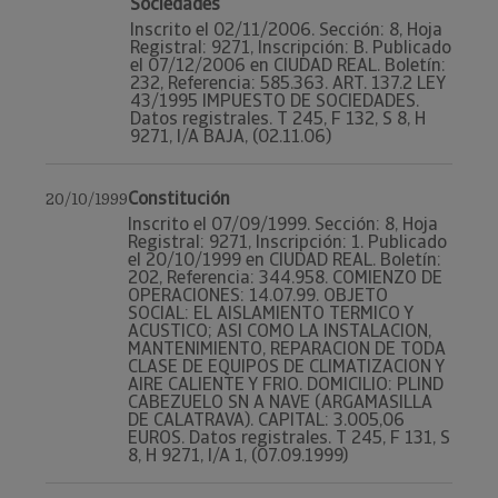
Sociedades
Inscrito el 02/11/2006. Sección: 8, Hoja
Registral: 9271, Inscripción: B. Publicado
el 07/12/2006 en CIUDAD REAL. Boletín:
232, Referencia: 585.363. ART. 137.2 LEY
43/1995 IMPUESTO DE SOCIEDADES.
Datos registrales. T 245, F 132, S 8, H
9271, I/A BAJA, (02.11.06)
Constitución
20/10/1999
Inscrito el 07/09/1999. Sección: 8, Hoja
Registral: 9271, Inscripción: 1. Publicado
el 20/10/1999 en CIUDAD REAL. Boletín:
202, Referencia: 344.958. COMIENZO DE
OPERACIONES: 14.07.99. OBJETO
SOCIAL: EL AISLAMIENTO TERMICO Y
ACUSTICO; ASI COMO LA INSTALACION,
MANTENIMIENTO, REPARACION DE TODA
CLASE DE EQUIPOS DE CLIMATIZACION Y
AIRE CALIENTE Y FRIO. DOMICILIO: PLIND
CABEZUELO SN A NAVE (ARGAMASILLA
DE CALATRAVA). CAPITAL: 3.005,06
EUROS. Datos registrales. T 245, F 131, S
8, H 9271, I/A 1, (07.09.1999)