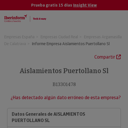
Prueba gratis 15 días
Insight View
Empresas España
Empresas Ciudad Real
Empresas Argamasilla
De Calatrava
Informe Empresa Aislamientos Puertollano Sl
Compartir
Aislamientos Puertollano Sl
B13301478
¿Has detectado algún dato erróneo de esta empresa?
Datos Generales de AISLAMIENTOS
PUERTOLLANO SL