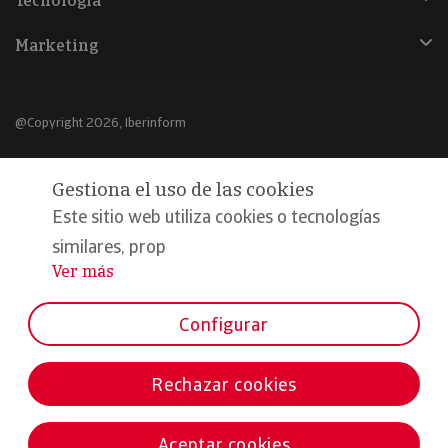
Tecnología
Marketing
@Copyright 2026, Iberinform
Aviso legal
Gestiona el uso de las cookies
Política de cookies
Este sitio web utiliza cookies o tecnologías
Declaración de privacidad
similares, prop
Ver más
...
Compromiso calidad y seguridad
Formamos parte de:
Configurar
Rechazar cookies
Aceptar cookies