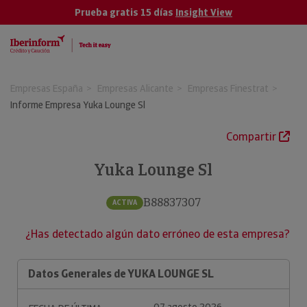
Prueba gratis 15 días
Insight View
Empresas España
Empresas Alicante
Empresas Finestrat
Informe Empresa Yuka Lounge Sl
Compartir
Yuka Lounge Sl
B88837307
ACTIVA
¿Has detectado algún dato erróneo de esta empresa?
Datos Generales de YUKA LOUNGE SL