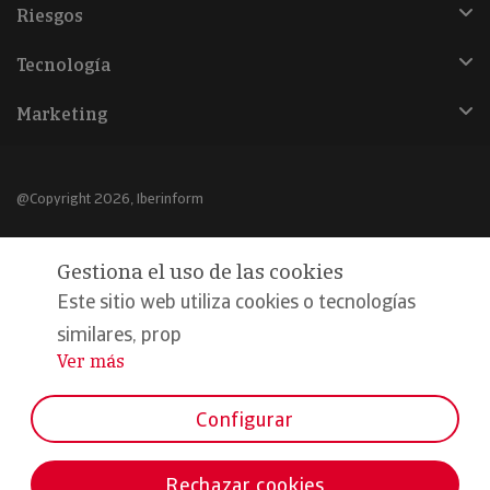
Riesgos
Tecnología
Marketing
@Copyright 2026, Iberinform
Aviso legal
Gestiona el uso de las cookies
Política de cookies
Este sitio web utiliza cookies o tecnologías
Declaración de privacidad
similares, prop
Ver más
...
Compromiso calidad y seguridad
Formamos parte de:
Configurar
Rechazar cookies