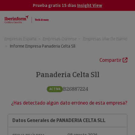
Prueba gratis 15 días
Insight View
Empresas España
Empresas Ourense
Empresas Vilar De Barrio
Informe Empresa Panaderia Celta Sll
Compartir
Panaderia Celta Sll
B26887224
ACTIVA
¿Has detectado algún dato erróneo de esta empresa?
Datos Generales de PANADERIA CELTA SLL