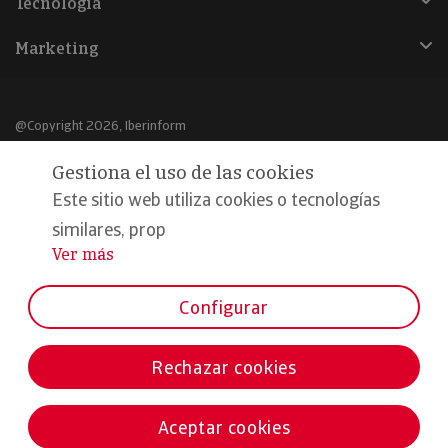
Tecnología
Marketing
@Copyright 2026, Iberinform
Gestiona el uso de las cookies
Aviso legal
Este sitio web utiliza cookies o tecnologías
Política de cookies
similares, prop
Declaración de privacidad
Ver más
...
Compromiso calidad y seguridad
Configurar
Formamos parte de:
Rechazar cookies
Aceptar cookies