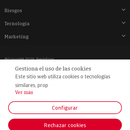
Riesgos
Tecnología
Marketing
@Copyright 2026, Iberinform
Gestiona el uso de las cookies
Aviso legal
Este sitio web utiliza cookies o tecnologías
Política de cookies
similares, prop
Ver más
...
Declaración de privacidad
Compromiso calidad y seguridad
Configurar
Formamos parte de:
Rechazar cookies