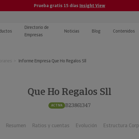
Prueba gratis 15 días
Insight View
Directorio de
ductos
Noticias
Blog
Contenidos
Empresas
caPro · Análisis de datos
eos: presentación de
ormación empresas
branes
Informe Empresa Que Ho Regalos Sll
ancieros
ducto y tutoriales
ormación Pública
 · Integración de Datos para
cionario Económico
M y ERP
Que Ho Regalos Sll
ormación Investigada
llect · Recuperación de
B23861347
ACTIVA
uda
Resumen
Ratios y cuentas
Evolución
Estructura Corp