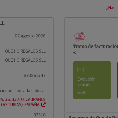
¿Has 
LL
07 agosto 2026
Tramo de facturació
QUE HO REGALOS SLL
€
QUE HO REGALOS SLL
B23861347
Evolución
ventas
ciedad Limitada Laboral
Igual
A, 36. 33310, CABRANES
(ASTURIAS). ESPAÑA.
33310
Resumen de Que Ho Reg