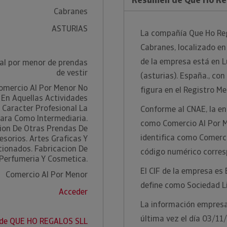
Cabranes
ASTURIAS
La compañía Que Ho Rega
Cabranes, localizado en 
de la empresa está en L
al por menor de prendas
de vestir
(asturias). España., con
Comercio Al Por Menor No
figura en el Registro Me
 En Aquellas Actividades
 Caracter Profesional La
Conforme al CNAE, la ent
ara Como Intermediaria.
como Comercio Al Por M
ion De Otras Prendas De
identifica como Comerci
esorios. Artes Graficas Y
cionados. Fabricacion De
código numérico corres
Perfumeria Y Cosmetica.
El CIF de la empresa es
Comercio Al Por Menor
define como Sociedad L
Acceder
La información empresar
última vez el día 03/11
 de QUE HO REGALOS SLL