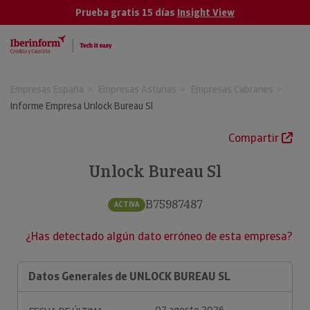
Prueba gratis 15 días
Insight View
Empresas España
Empresas Asturias
Empresas Cabranes
Informe Empresa Unlock Bureau Sl
Compartir
Unlock Bureau Sl
B75987487
ACTIVA
¿Has detectado algún dato erróneo de esta empresa?
Datos Generales de UNLOCK BUREAU SL