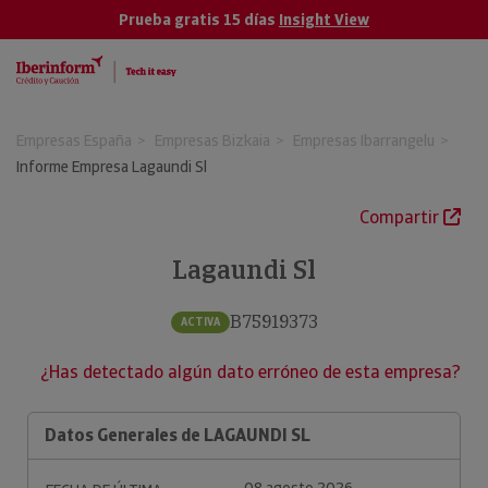
Prueba gratis 15 días
Insight View
Empresas España
Empresas Bizkaia
Empresas Ibarrangelu
Informe Empresa Lagaundi Sl
Compartir
Lagaundi Sl
B75919373
ACTIVA
¿Has detectado algún dato erróneo de esta empresa?
Datos Generales de LAGAUNDI SL