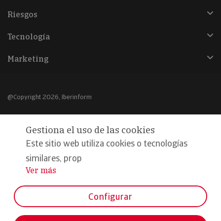
Riesgos
Tecnología
Marketing
@Copyright 2026, Iberinform
Aviso legal
Gestiona el uso de las cookies
Política de cookies
Este sitio web utiliza cookies o tecnologías
Declaración de privacidad
similares, prop
Ver más
...
Compromiso calidad y seguridad
Formamos parte de:
Configurar