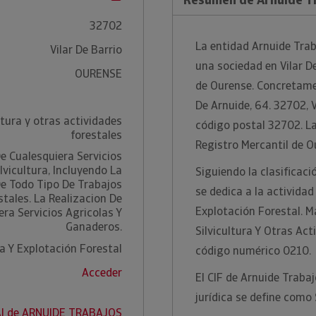
32702
La entidad Arnuide Trab
Vilar De Barrio
una sociedad en Vilar De
OURENSE
de Ourense. Concretame
De Arnuide, 64. 32702, V
ltura y otras actividades
código postal 32702. L
forestales
Registro Mercantil de O
e Cualesquiera Servicios
lvicultura, Incluyendo La
Siguiendo la clasificaci
De Todo Tipo De Trabajos
se dedica a la actividad
stales. La Realizacion De
Explotación Forestal. M
era Servicios Agricolas Y
Ganaderos.
Silvicultura Y Otras Act
ra Y Explotación Forestal
código numérico 0210.
Acceder
El CIF de Arnuide Traba
jurídica se define como
AI de ARNUIDE TRABAJOS