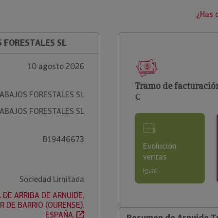
¿Has 
S FORESTALES SL
10 agosto 2026
Tramo de facturació
RABAJOS FORESTALES SL
€
RABAJOS FORESTALES SL
B19446673
Evolución
ventas
Igual
Sociedad Limitada
 DE ARRIBA DE ARNUIDE,
AR DE BARRIO (OURENSE).
ESPAÑA.
Resumen de Arnuide Tr