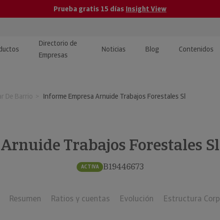
Prueba gratis 15 días
Insight View
Directorio de
ductos
Noticias
Blog
Contenidos
Empresas
caPro · Análisis de datos
eos: presentación de
ormación empresas
r De Barrio
Informe Empresa Arnuide Trabajos Forestales Sl
ancieros
ducto y tutoriales
ormación Pública
 · Integración de Datos para
cionario Económico
M y ERP
Arnuide Trabajos Forestales Sl
ormación Investigada
llect · Recuperación de
B19446673
ACTIVA
uda
Resumen
Ratios y cuentas
Evolución
Estructura Corp