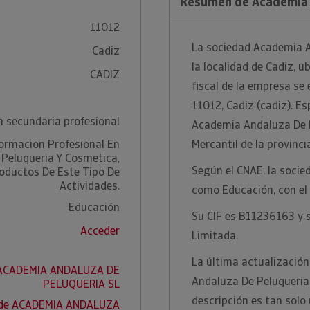
Resumen de Academia 
11012
La sociedad Academia A
Cadiz
la localidad de Cadiz, u
CADIZ
fiscal de la empresa se 
11012, Cadiz (cadiz). Es
n secundaria profesional
Academia Andaluza De Pe
ormacion Profesional En
Mercantil de la provinci
Peluqueria Y Cosmetica,
Según el CNAE, la socie
oductos De Este Tipo De
Actividades.
como Educación, con el
Educación
Su CIF es B11236163 y s
Acceder
Limitada.
La última actualizació
e ACADEMIA ANDALUZA DE
Andaluza De Peluqueria 
PELUQUERIA SL
descripción es tan solo
 de ACADEMIA ANDALUZA