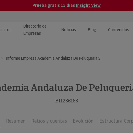
Prueba gratis 15 días
Insight View
Directorio de
ductos
Noticias
Blog
Contenidos
Empresas
caPro · Análisis de datos
eos: presentación de
ormación empresas
Informe Empresa Academia Andaluza De Peluqueria Sl
ancieros
ducto y tutoriales
ormación Pública
 · Integración de Datos para
cionario Económico
M y ERP
demia Andaluza De Peluqueri
ormación Investigada
llect · Recuperación de
B11236163
uda
s
Resumen
Ratios y cuentas
Evolución
Estructura Cor