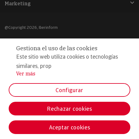
Marketing
@Copyright 2026, Iberinform
Aviso legal
Gestiona el uso de las cookies
Política de cookies
Este sitio web utiliza cookies o tecnologías
Declaración de privacidad
similares, prop
Ver más
...
Compromiso calidad y seguridad
Formamos parte de:
Configurar
Rechazar cookies
Aceptar cookies