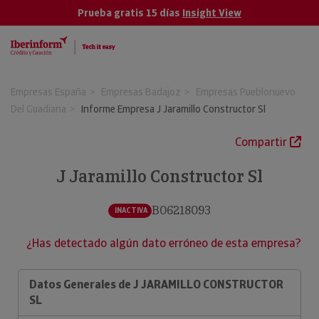
Prueba gratis 15 días
Insight View
Empresas España
Empresas Badajoz
Empresas Pueblonuevo
Del Guadiana
Informe Empresa J Jaramillo Constructor Sl
Compartir
J Jaramillo Constructor Sl
B06218093
INACTIVA
¿Has detectado algún dato erróneo de esta empresa?
Datos Generales de J JARAMILLO CONSTRUCTOR
SL