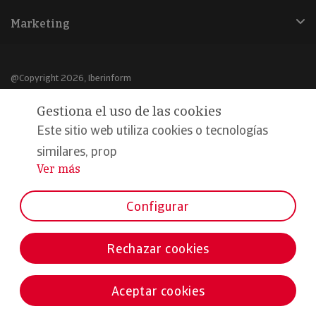
Marketing
@Copyright 2026, Iberinform
Gestiona el uso de las cookies
Aviso legal
Este sitio web utiliza cookies o tecnologías
Política de cookies
similares, prop
Declaración de privacidad
Ver más
...
Compromiso calidad y seguridad
Configurar
Formamos parte de:
Rechazar cookies
Aceptar cookies