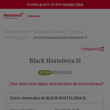
Prueba gratis 15 días
Insight View
Empresas España
Empresas Cantabria
Empresas
Entrambasaguas
Informe Empresa Black Hosteleria Sl
Compartir
Black Hosteleria Sl
B56459423
ACTIVA
¿Has detectado algún dato erróneo de esta empresa?
Datos Generales de BLACK HOSTELERIA SL