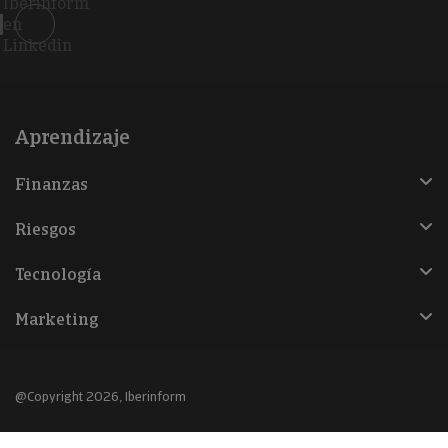
Iberinform
en
Linkedin
Aprendizaje
Finanzas
Riesgos
Tecnología
Marketing
@Copyright 2026, Iberinform
Aviso legal