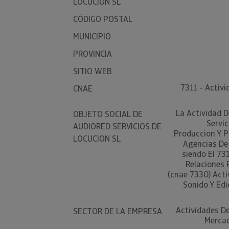
LOCUCION SL
CÓDIGO POSTAL
MUNICIPIO
PROVINCIA
SITIO WEB
7311 - Activi
CNAE
La Actividad D
OBJETO SOCIAL DE
Servic
AUDIORED SERVICIOS DE
Produccion Y P
LOCUCION SL
Agencias De 
siendo El 731
Relaciones 
(cnae 7330) Act
Sonido Y Edi
Actividades De
SECTOR DE LA EMPRESA
Mercad