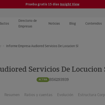
Prueba gratis 15 días
Insight View
Directorio de
ductos
Noticias
Blog
Contenidos
Empresas
caPro · Análisis de datos
eos: presentación de
ormación empresas
e
Informe Empresa Audiored Servicios De Locucion Sl
ancieros
ducto y tutoriales
ormación Pública
 · Integración de Datos para
cionario Económico
M y ERP
udiored Servicios De Locucion 
ormación Investigada
llect · Recuperación de
B56293939
ACTIVA
uda
Resumen
Ratios y cuentas
Evolución
Estructura Corp