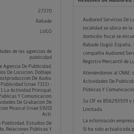
27370
Audiored Servicios De L
Rabade
localidad se ubica en l
LUGO
domicilio fiscal se encu
Rabade (lugo). España., 
dades de las agencias de
compañía Audiored Servi
publicidad
Registro Mercantil de L
e Agencia De Publicidad,
ios De Locucion, Doblaje,
Ateniéndonos al CNAE, 
ostproduccion De Audio.
Actividades De Publicid
Publicidad (cnae 7311) -
Públicas Y Comunicación
1 La Actividad Principal.
Publicas Y Comunicacion
Su CIF es B56293939 y s
ividades De Grabacion De
cion Musical (cnae 5920)
Limitada.
Acti.
La información empresar
 Publicidad, Estudios De
o, Relaciones Públicas Y
Sl ha sido actualizada 