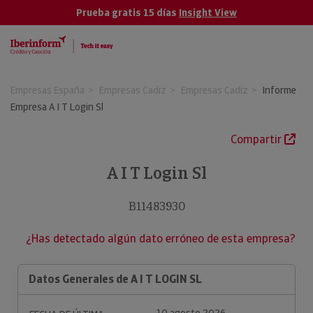
Prueba gratis 15 días
Insight View
Empresas España
Empresas Cadiz
Empresas Cadiz
Informe
Empresa A I T Login Sl
Compartir
A I T Login Sl
B11483930
¿Has detectado algún dato erróneo de esta empresa?
Datos Generales de A I T LOGIN SL