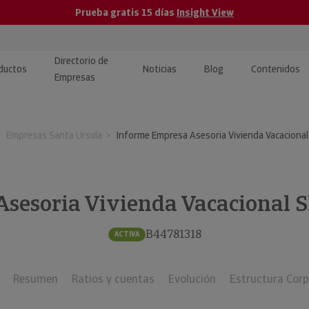
Prueba gratis 15 días
Insight View
Directorio de
ductos
Noticias
Blog
Contenidos
Empresas
caPro · Análisis de datos
eos: presentación de
ormación empresas
Empresas Santa Ursula
Informe Empresa Asesoria Vivienda Vacacional
ancieros
ducto y tutoriales
ormación Pública
 · Integración de Datos para
cionario Económico
M y ERP
Asesoria Vivienda Vacacional S
ormación Investigada
llect · Recuperación de
B44781318
ACTIVA
uda
Resumen
Ratios y cuentas
Evolución
Estructura Corp