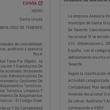
ESPAÑA.
38390
La empresa Asesoria Viv
Santa Ursula
municipio de Santa Ursu
ANTA CRUZ DE TENERIFE
De Tenerife. Concretame
Vacacional Sl se encuen
210 , Urbanizacion L. 3
vidades de contabilidad,
ros, auditoría y asesoría
España., con el código 
fiscal
debidamente inscrita en
dad Tiene Por Objeto: -la
Tenerife.
izacion Y Explotacion De
Vacacionales, Incluyendo
Según la clasificación d
icios Administrativos De
actividad categorizada
oramiento, Gestiones De
Alojamientos Turisticos,
Contabilidad. Más detal
on Turistica, Limpieza Y
Vivienda Vacacional Sl 
miento De Alojamientos
isticos - El Codigo Cnae.
De Libros, Auditoría Y 
corresponde a 6920.
rídicas Y De Contabilidad