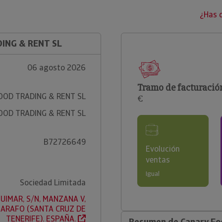
¿Has 
DING & RENT SL
06 agosto 2026
Tramo de facturació
OOD TRADING & RENT SL
€
OOD TRADING & RENT SL
B72726649
Evolución
ventas
Igual
Sociedad Limitada
UIMAR, S/N, MANZANA V,
, ARAFO (SANTA CRUZ DE
TENERIFE). ESPAÑA.
Resumen de Canary Foo