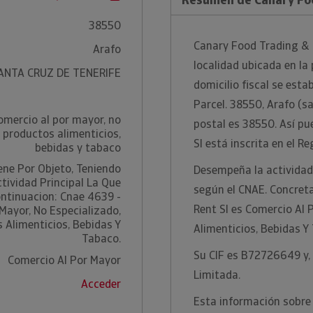
38550
Canary Food Trading & 
Arafo
localidad ubicada en la 
ANTA CRUZ DE TENERIFE
domicilio fiscal se esta
Parcel. 38550, Arafo (s
omercio al por mayor, no
postal es 38550. Así p
e productos alimenticios,
Sl está inscrita en el R
bebidas y tabaco
ene Por Objeto, Teniendo
Desempeña la actividad
ctividad Principal La Que
según el CNAE. Concret
ontinuacion: Cnae 4639 -
Rent Sl es Comercio Al 
Mayor, No Especializado,
 Alimenticios, Bebidas Y
Alimenticios, Bebidas Y
Tabaco.
Su CIF es B72726649 y, 
Comercio Al Por Mayor
Limitada.
Acceder
Esta información sobre