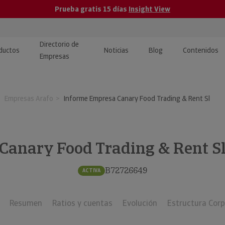
Prueba gratis 15 días
Insight View
Directorio de
ductos
Noticias
Blog
Contenidos
Empresas
caPro · Análisis de datos
eos: presentación de
ormación empresas
Empresas Arafo
Informe Empresa Canary Food Trading & Rent Sl
ancieros
ducto y tutoriales
ormación Pública
 · Integración de Datos para
cionario Económico
M y ERP
Canary Food Trading & Rent S
ormación Investigada
llect · Recuperación de
B72726649
ACTIVA
uda
Resumen
Ratios y cuentas
Evolución
Estructura Corp